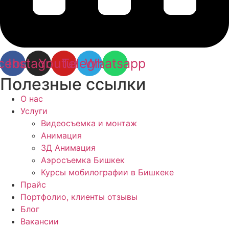
cebook
Instagram
Youtube
Telegram
Whatsapp
Полезные ссылки
О нас
Услуги
Видеосъемка и монтаж
Анимация
3Д Анимация
Аэросъемка Бишкек
Курсы мобилографии в Бишкеке
Прайс
Портфолио, клиенты отзывы
Блог
Вакансии